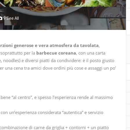
9 See All
orzioni generose e vera atmosfera da tavolata
,
 soprattutto per la
barbecue coreana
, con una carta
 noodles) e diversi piatti da condividere: è il posto giusto
er una cena tra amici dove ordini più cose e assaggi un po’
o bene “al centro”, e spesso l’esperienza rende al massimo
con un’esperienza considerata “autentica” e servizio
combinazione di carne da griglia + contorni + un piatto