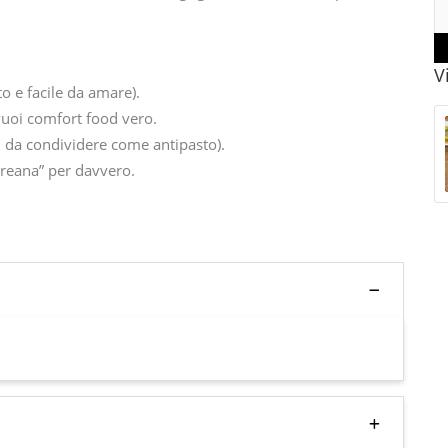
V
o e facile da amare).
vuoi comfort food vero.
i da condividere come antipasto).
coreana” per davvero.