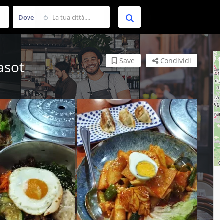
Dove
Save
Condividi
asot