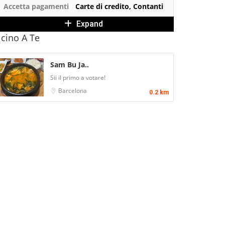
Accetta pagamenti
Carte di credito, Contanti
Expand
icino A Te
Sam Bu Ja..
Sii il primo a votare!
Barcelona
0.2 km