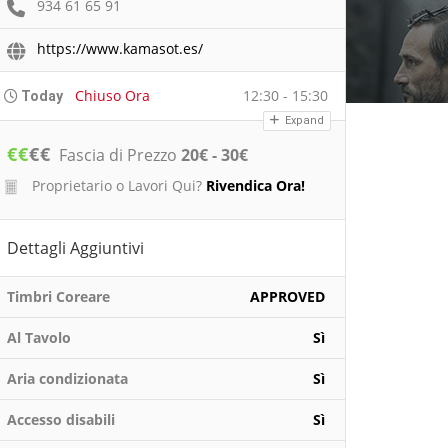
934 61 65 91
https://www.kamasot.es/
Chiuso Ora
12:30 - 15:30
Today
Expand
€
€
€
€
Fascia di Prezzo
20€ - 30€
Proprietario o Lavori Qui?
Rivendica Ora!
Dettagli Aggiuntivi
Timbri Coreare
APPROVED
Al Tavolo
Sì
Aria condizionata
Sì
Accesso disabili
Sì