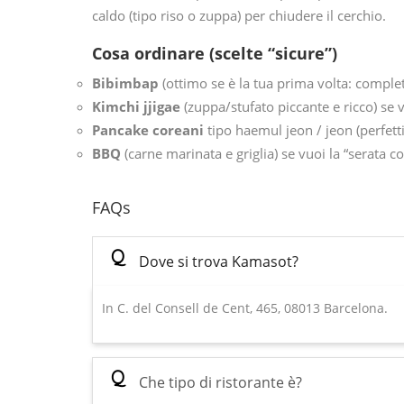
caldo (tipo riso o zuppa) per chiudere il cerchio.
Cosa ordinare (scelte “sicure”)
Bibimbap
(ottimo se è la tua prima volta: complet
Kimchi jjigae
(zuppa/stufato piccante e ricco) se 
Pancake coreani
tipo haemul jeon / jeon (perfett
BBQ
(carne marinata e griglia) se vuoi la “serata 
FAQs
Q
Dove si trova Kamasot?
In C. del Consell de Cent, 465, 08013 Barcelona.
Q
Che tipo di ristorante è?