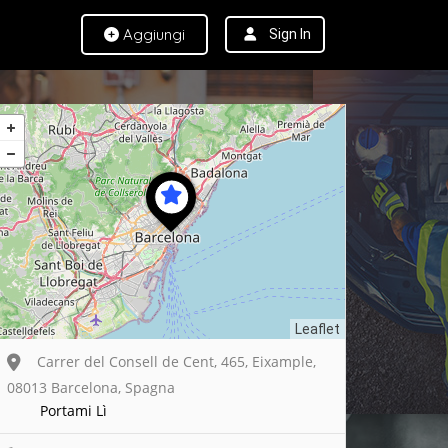
Aggiungi
Sign In
Leaflet
Carrer del Consell de Cent, 465, Eixample,
08013 Barcelona, Spagna
Portami Lì