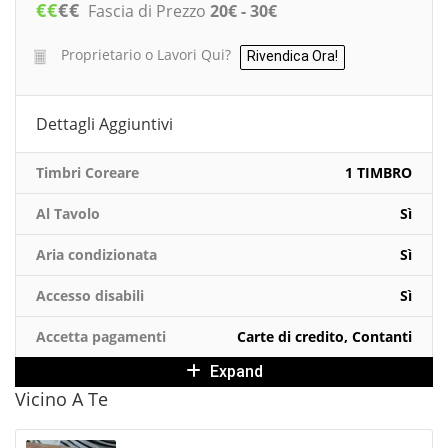
€
€
€
€
Fascia di Prezzo
20€ - 30€
Proprietario o Lavori Qui?
Rivendica Ora!
Dettagli Aggiuntivi
Timbri Coreare
1 TIMBRO
Al Tavolo
Sì
Aria condizionata
Sì
Accesso disabili
Sì
Accetta pagamenti
Carte di credito, Contanti
Expand
Vicino A Te