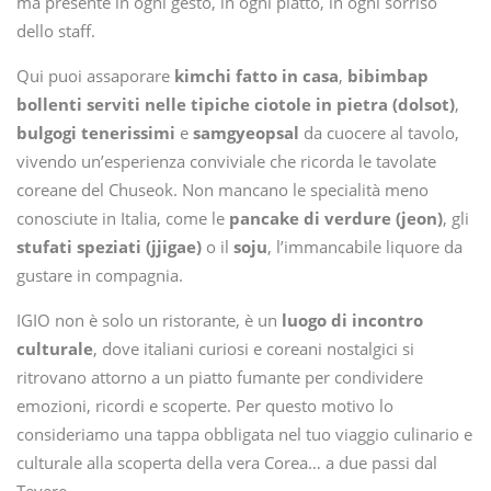
ma presente in ogni gesto, in ogni piatto, in ogni sorriso
dello staff.
Qui puoi assaporare
kimchi fatto in casa
,
bibimbap
bollenti serviti nelle tipiche ciotole in pietra (dolsot)
,
bulgogi tenerissimi
e
samgyeopsal
da cuocere al tavolo,
vivendo un’esperienza conviviale che ricorda le tavolate
coreane del Chuseok. Non mancano le specialità meno
conosciute in Italia, come le
pancake di verdure (jeon)
, gli
stufati speziati (jjigae)
o il
soju
, l’immancabile liquore da
gustare in compagnia.
IGIO non è solo un ristorante, è un
luogo di incontro
culturale
, dove italiani curiosi e coreani nostalgici si
ritrovano attorno a un piatto fumante per condividere
emozioni, ricordi e scoperte. Per questo motivo lo
consideriamo una tappa obbligata nel tuo viaggio culinario e
culturale alla scoperta della vera Corea… a due passi dal