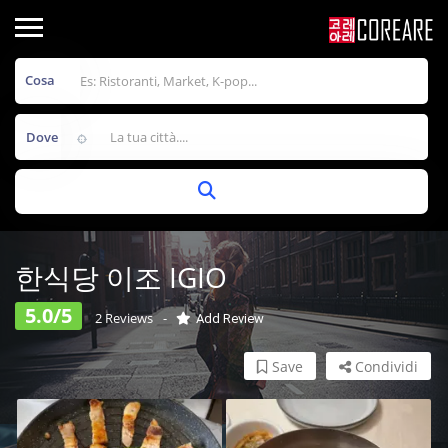
Cosa
Dove
한식당 이조 IGIO
5.0/5
2 Reviews
Add Review
Save
Condividi