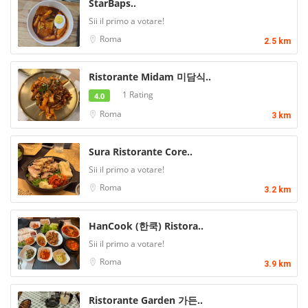
StarBaps..
Sii il primo a votare!
Roma
2.5 km
Ristorante Midam 미담식..
1 Rating
4.0
Roma
3 km
Sura Ristorante Core..
Sii il primo a votare!
Roma
3.2 km
HanCook (한쿡) Ristora..
Sii il primo a votare!
Roma
3.9 km
Ristorante Garden 가든..