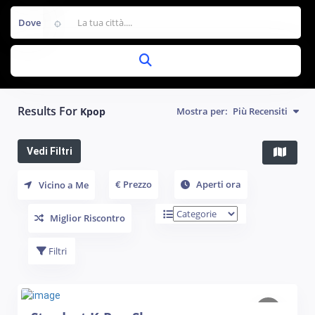
Dove
Results For
Kpop
Mostra per:
Più Recensiti
Vedi Filtri
€ Prezzo
Aperti ora
Vicino a Me
Miglior Riscontro
Filtri